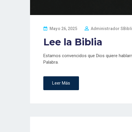
P
Mayo 26, 2025
Administrador SBibl
O
Lee la Biblia
S
T
E
Estamos convencidos que Dios quiere hablarn
D
Palabra.
O
N
Leer Más