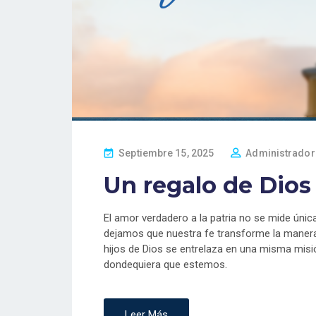
P
Septiembre 15, 2025
Administrador
O
Un regalo de Dios 
S
T
E
El amor verdadero a la patria no se mide úni
D
dejamos que nuestra fe transforme la manera
O
hijos de Dios se entrelaza en una misma mis
N
dondequiera que estemos.
Leer Más