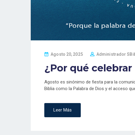
P
Agosto 20, 2025
Administrador SBi
O
¿Por qué celebrar 
S
T
E
Agosto es sinónimo de fiesta para la comuni
D
Biblia como la Palabra de Dios y el acceso que
O
N
Leer Más