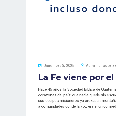
P
Diciembre 8, 2025
Administrador SB
O
La Fe viene por el
S
T
E
Hace 46 años, la Sociedad Bíblica de Guatem
D
corazones del país: que nadie quede sin escuch
O
sus equipos misioneros ya cruzaban montañas, 
N
a comunidades donde la voz era el único medi